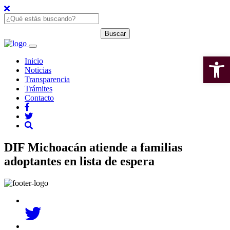
Open 
Inicio
Noticias
Transparencia
Trámites
Contacto
DIF Michoacán atiende a familias
adoptantes en lista de espera