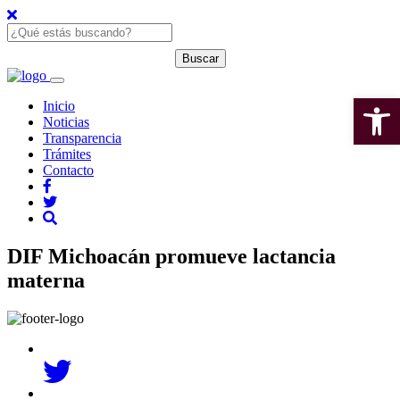
Open 
Inicio
Noticias
Transparencia
Trámites
Contacto
DIF Michoacán promueve lactancia
materna