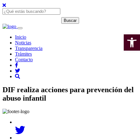
Open 
Inicio
Noticias
Transparencia
Trámites
Contacto
DIF realiza acciones para prevención del
abuso infantil