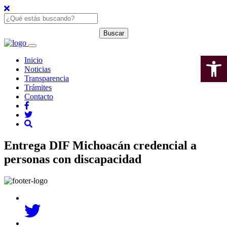
Open 
Inicio
Noticias
Transparencia
Trámites
Contacto
Entrega DIF Michoacán credencial a
personas con discapacidad