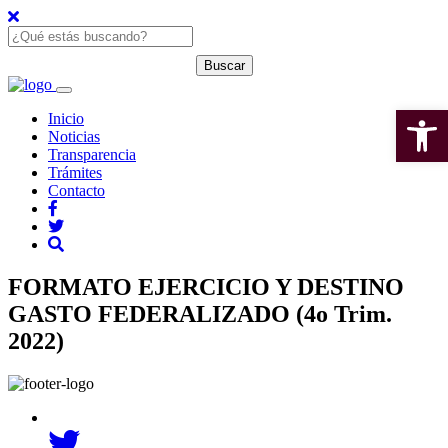
Open 
Inicio
Noticias
Transparencia
Trámites
Contacto
FORMATO EJERCICIO Y DESTINO
GASTO FEDERALIZADO (4o Trim.
2022)