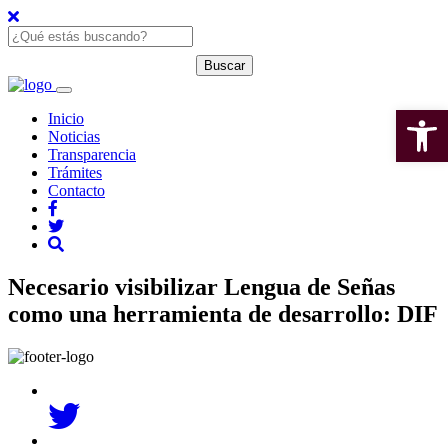
Open 
Inicio
Noticias
Transparencia
Trámites
Contacto
Necesario visibilizar Lengua de Señas
como una herramienta de desarrollo: DIF