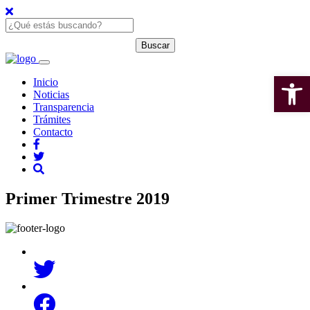
Open 
Inicio
Noticias
Transparencia
Trámites
Contacto
Primer Trimestre 2019