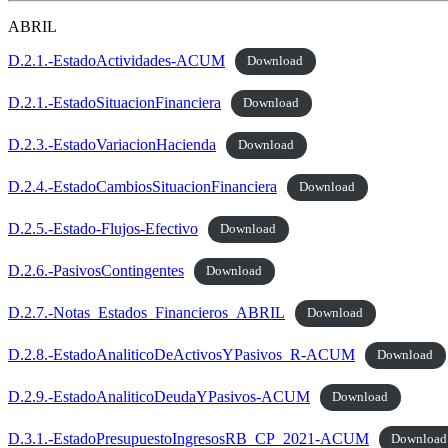
ABRIL
D.2.1.-EstadoActividades-ACUM
Download
D.2.1.-EstadoSituacionFinanciera
Download
D.2.3.-EstadoVariacionHacienda
Download
D.2.4.-EstadoCambiosSituacionFinanciera
Download
D.2.5.-Estado-Flujos-Efectivo
Download
D.2.6.-PasivosContingentes
Download
D.2.7.-Notas_Estados_Financieros_ABRIL
Download
D.2.8.-EstadoAnaliticoDeActivosYPasivos_R-ACUM
Download
D.2.9.-EstadoAnaliticoDeudaYPasivos-ACUM
Download
D.3.1.-EstadoPresupuestoIngresosRB_CP_2021-ACUM
Download