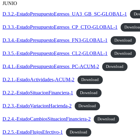
JUNIO
D.3.2.-EstadoPresupuestoEgresos_UA3_GB_SC-GLOBAL-1
Do
D.3.3.-EstadoPresupuestoEgresos_CP_CTO-GLOBAL-1
Downloa
D.3.4.-EstadoPresupuestoEgresos_FN3-GLOBAL-1
Download
D.3.5.-EstadoPresupuestoEgresos_CL2-GLOBAL-1
Download
D.4.1.-EstadoPresupuestoEgresos_PC-ACUM-2
Download
D.2.1.-EstadoActividades-ACUM-2
Download
D.2.2.-EstadoSituacionFinanciera-1
Download
D.2.3.-EstadoVariacionHacienda-2
Download
D.2.4.-EstadoCambiosSituacionFinanciera-2
Download
D.2.5.-EstadoFlujosEfectivo-1
Download