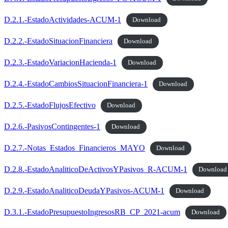
D.2.1.-EstadoActividades-ACUM-1
Download
D.2.2.-EstadoSituacionFinanciera
Download
D.2.3.-EstadoVariacionHacienda-1
Download
D.2.4.-EstadoCambiosSituacionFinanciera-1
Download
D.2.5.-EstadoFlujosEfectivo
Download
D.2.6.-PasivosContingentes-1
Download
D.2.7.-Notas_Estados_Financieros_MAYO
Download
D.2.8.-EstadoAnaliticoDeActivosYPasivos_R-ACUM-1
Download
D.2.9.-EstadoAnaliticoDeudaYPasivos-ACUM-1
Download
D.3.1.-EstadoPresupuestoIngresosRB_CP_2021-acum
Download