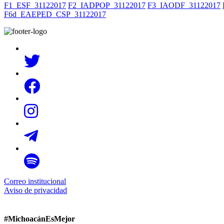
F1_ESF_31122017
F2_IADPOP_31122017
F3_IAODF_31122017
F6d_EAEPED_CSP_31122017
Correo institucional
Aviso de privacidad
#MichoacánEsMejor