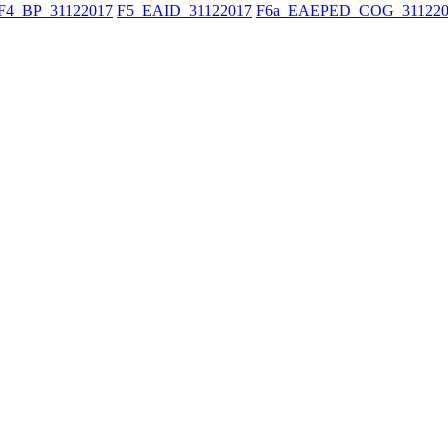
F4_BP_31122017
F5_EAID_31122017
F6a_EAEPED_COG_311220