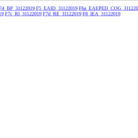
F4_BP_31122019
F5_EAID_31122019
F6a_EAEPED_COG_311220
19
F7c_RI_31122019
F7d_RE_31122019
F8_IEA_31122019