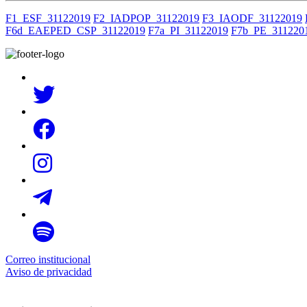
F1_ESF_31122019
F2_IADPOP_31122019
F3_IAODF_31122019
F6d_EAEPED_CSP_31122019
F7a_PI_31122019
F7b_PE_311220
Correo institucional
Aviso de privacidad