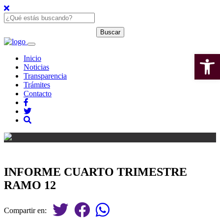
Open 
Inicio
Noticias
Transparencia
Trámites
Contacto
INFORME CUARTO TRIMESTRE
RAMO 12
Compartir en: