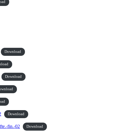
oad
Download
nload
Download
ownload
oad
2
Download
te.-fin.-02
Download