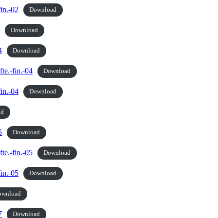
fin.-02
Download
Download
4
Download
te.-fin.-04
Download
fin.-04
Download
ad
5
Download
te.-fin.-05
Download
fin.-05
Download
ownload
7
Download