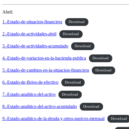
Abril:
1.-Estado-de-situacion-financiera
Download
2.-Estado-de-actividades-abril
Download
3.-Estado-de-actividades-acumulado
Download
4.-Estado-de-variacion-en-la-hacienda-publica
Download
5.-Estado-de-cambios-en-la-situacion-financiera
Download
6.-Estado-de-flujos-de-efectivo
Download
7.-Estado-analitico-del-activo
Download
8.-Estado-analitico-del-activo-acumulado
Download
9.-Estado-analitico-de-la-deuda-y-otros-pasivos-mensual
Download