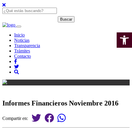
Open 
Inicio
Noticias
Transparencia
Trámites
Contacto
Informes Financieros Noviembre 2016
Compartir en: