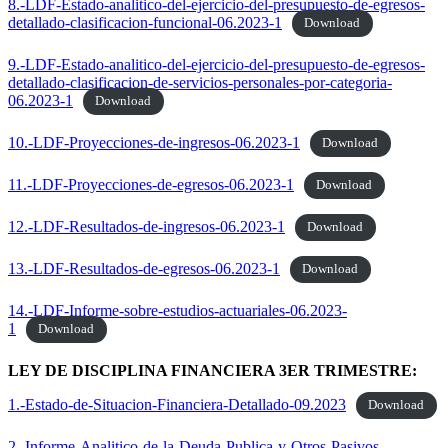
8.-LDF-Estado-analitico-del-ejercicio-del-presupuesto-de-egresos-
detallado-clasificacion-funcional-06.2023-1
Download
9.-LDF-Estado-analitico-del-ejercicio-del-presupuesto-de-egresos-
detallado-clasificacion-de-servicios-personales-por-categoria-
06.2023-1
Download
10.-LDF-Proyecciones-de-ingresos-06.2023-1
Download
11.-LDF-Proyecciones-de-egresos-06.2023-1
Download
12.-LDF-Resultados-de-ingresos-06.2023-1
Download
13.-LDF-Resultados-de-egresos-06.2023-1
Download
14.-LDF-Informe-sobre-estudios-actuariales-06.2023-
1
Download
LEY DE DISCIPLINA FINANCIERA 3ER TRIMESTRE:
1.-Estado-de-Situacion-Financiera-Detallado-09.2023
Download
2.-Informe-Analitico-de-la-Deuda-Publica-y-Otros-Pasivos-