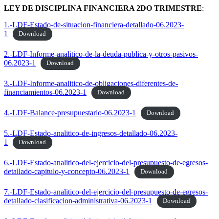
LEY DE DISCIPLINA FINANCIERA 2DO TRIMESTRE
:
1.-LDF-Estado-de-situacion-financiera-detallado-06.2023-
1
Download
2.-LDF-Informe-analitico-de-la-deuda-publica-y-otros-pasivos-
06.2023-1
Download
3.-LDF-Informe-analitico-de-obligaciones-diferentes-de-
financiamientos-06.2023-1
Download
4.-LDF-Balance-presupuestario-06.2023-1
Download
5.-LDF-Estado-analitico-de-ingresos-detallado-06.2023-
1
Download
6.-LDF-Estado-analitico-del-ejercicio-del-presupuesto-de-egresos-
detallado-capitulo-y-concepto-06.2023-1
Download
7.-LDF-Estado-analitico-del-ejercicio-del-presupuesto-de-egresos-
detallado-clasificacion-administrativa-06.2023-1
Download