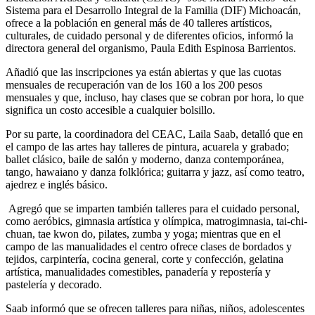
Sistema para el Desarrollo Integral de la Familia (DIF) Michoacán,
ofrece a la población en general más de 40 talleres artísticos,
culturales, de cuidado personal y de diferentes oficios, informó la
directora general del organismo, Paula Edith Espinosa Barrientos.
Añadió que las inscripciones ya están abiertas y que las cuotas
mensuales de recuperación van de los 160 a los 200 pesos
mensuales y que, incluso, hay clases que se cobran por hora, lo que
significa un costo accesible a cualquier bolsillo.
Por su parte, la coordinadora del CEAC, Laila Saab, detalló que en
el campo de las artes hay talleres de pintura, acuarela y grabado;
ballet clásico, baile de salón y moderno, danza contemporánea,
tango, hawaiano y danza folklórica; guitarra y jazz, así como teatro,
ajedrez e inglés básico.
Agregó que se imparten también talleres para el cuidado personal,
como aeróbics, gimnasia artística y olímpica, matrogimnasia, tai-chi-
chuan, tae kwon do, pilates, zumba y yoga; mientras que en el
campo de las manualidades el centro ofrece clases de bordados y
tejidos, carpintería, cocina general, corte y confección, gelatina
artística, manualidades comestibles, panadería y repostería y
pastelería y decorado.
Saab informó que se ofrecen talleres para niñas, niños, adolescentes