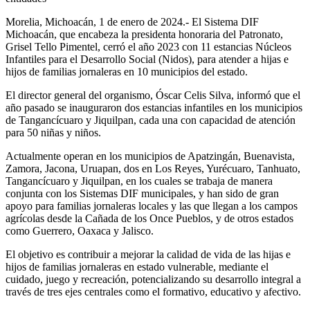
Morelia, Michoacán, 1 de enero de 2024.- El Sistema DIF
Michoacán, que encabeza la presidenta honoraria del Patronato,
Grisel Tello Pimentel, cerró el año 2023 con 11 estancias Núcleos
Infantiles para el Desarrollo Social (Nidos), para atender a hijas e
hijos de familias jornaleras en 10 municipios del estado.
El director general del organismo, Óscar Celis Silva, informó que el
año pasado se inauguraron dos estancias infantiles en los municipios
de Tangancícuaro y Jiquilpan, cada una con capacidad de atención
para 50 niñas y niños.
Actualmente operan en los municipios de Apatzingán, Buenavista,
Zamora, Jacona, Uruapan, dos en Los Reyes, Yurécuaro, Tanhuato,
Tangancícuaro y Jiquilpan, en los cuales se trabaja de manera
conjunta con los Sistemas DIF municipales, y han sido de gran
apoyo para familias jornaleras locales y las que llegan a los campos
agrícolas desde la Cañada de los Once Pueblos, y de otros estados
como Guerrero, Oaxaca y Jalisco.
El objetivo es contribuir a mejorar la calidad de vida de las hijas e
hijos de familias jornaleras en estado vulnerable, mediante el
cuidado, juego y recreación, potencializando su desarrollo integral a
través de tres ejes centrales como el formativo, educativo y afectivo.