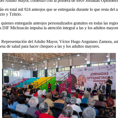
 del Adulto Mayor, comenzó con la primera de trece Jornadas Optométrica
rán en total mil 924 anteojos que se entregarán durante lo que resta del a
zio y Tzitzio.
 quienes entregarán anteojos personalizados gratuitos en todas las region
ma DIF Michoacán impulsa la atención integral a las y los adultos mayor
a y Representación del Adulto Mayor, Víctor Hugo Anguiano Zamora, as
sa de salud para hacer chequeo a las y los adultos mayores.