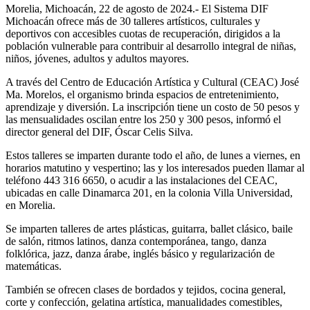
Morelia, Michoacán, 22 de agosto de 2024.- El Sistema DIF
Michoacán ofrece más de 30 talleres artísticos, culturales y
deportivos con accesibles cuotas de recuperación, dirigidos a la
población vulnerable para contribuir al desarrollo integral de niñas,
niños, jóvenes, adultos y adultos mayores.
A través del Centro de Educación Artística y Cultural (CEAC) José
Ma. Morelos, el organismo brinda espacios de entretenimiento,
aprendizaje y diversión. La inscripción tiene un costo de 50 pesos y
las mensualidades oscilan entre los 250 y 300 pesos, informó el
director general del DIF, Óscar Celis Silva.
Estos talleres se imparten durante todo el año, de lunes a viernes, en
horarios matutino y vespertino; las y los interesados pueden llamar al
teléfono 443 316 6650, o acudir a las instalaciones del CEAC,
ubicadas en calle Dinamarca 201, en la colonia Villa Universidad,
en Morelia.
Se imparten talleres de artes plásticas, guitarra, ballet clásico, baile
de salón, ritmos latinos, danza contemporánea, tango, danza
folklórica, jazz, danza árabe, inglés básico y regularización de
matemáticas.
También se ofrecen clases de bordados y tejidos, cocina general,
corte y confección, gelatina artística, manualidades comestibles,