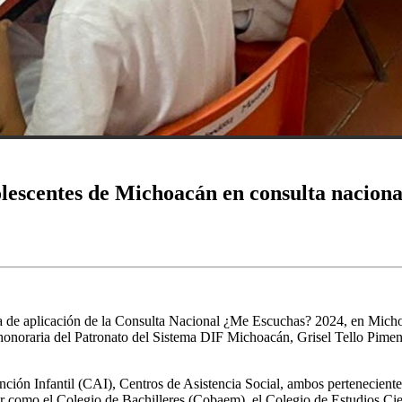
olescentes de Michoacán en consulta naciona
 de aplicación de la Consulta Nacional ¿Me Escuchas? 2024, en Michoa
 honoraria del Patronato del Sistema DIF Michoacán, Grisel Tello Piment
nción Infantil (CAI), Centros de Asistencia Social, ambos pertenecien
or como el Colegio de Bachilleres (Cobaem), el Colegio de Estudios Ci