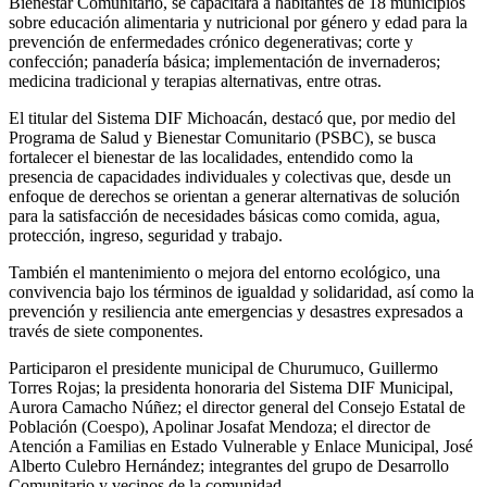
Bienestar Comunitario, se capacitará a habitantes de 18 municipios
sobre educación alimentaria y nutricional por género y edad para la
prevención de enfermedades crónico degenerativas; corte y
confección; panadería básica; implementación de invernaderos;
medicina tradicional y terapias alternativas, entre otras.
El titular del Sistema DIF Michoacán, destacó que, por medio del
Programa de Salud y Bienestar Comunitario (PSBC), se busca
fortalecer el bienestar de las localidades, entendido como la
presencia de capacidades individuales y colectivas que, desde un
enfoque de derechos se orientan a generar alternativas de solución
para la satisfacción de necesidades básicas como comida, agua,
protección, ingreso, seguridad y trabajo.
También el mantenimiento o mejora del entorno ecológico, una
convivencia bajo los términos de igualdad y solidaridad, así como la
prevención y resiliencia ante emergencias y desastres expresados a
través de siete componentes.
Participaron el presidente municipal de Churumuco, Guillermo
Torres Rojas; la presidenta honoraria del Sistema DIF Municipal,
Aurora Camacho Núñez; el director general del Consejo Estatal de
Población (Coespo), Apolinar Josafat Mendoza; el director de
Atención a Familias en Estado Vulnerable y Enlace Municipal, José
Alberto Culebro Hernández; integrantes del grupo de Desarrollo
Comunitario y vecinos de la comunidad.