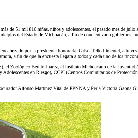
 más de 51 mil 816 niñas, niños y adolescentes, el pasado mes de julio 
icipios del Estado de Michoacán, a fin de concientizar a gobiernos, au
 encabezado por la presidenta honoraria, Grisel Tello Pimentel, a travé
Zamora, a fin de que la encuesta llegara a todos y cada uno de los rinc
E), el Zoológico Benito Juárez, el Instituto Michoacano de la Juventud
dolescentes en Riesgo), CCPI (Centros Comunitarios de Protección a l
rocurador Alfonso Martínez Vital de PPNNA y Perla Victoria Gaona Guti