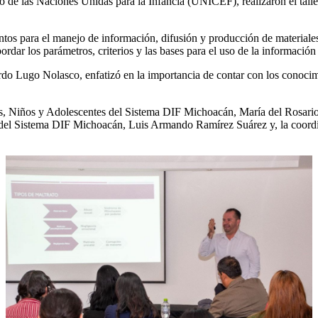
de las Naciones Unidas para la Infancia (UNICEF), realizaron el tall
ientos para el manejo de información, difusión y producción de materiale
ordar los parámetros, criterios y las bases para el uso de la información
do Lugo Nolasco, enfatizó en la importancia de contar con los conocim
as, Niños y Adolescentes del Sistema DIF Michoacán, María del Rosario 
d del Sistema DIF Michoacán, Luis Armando Ramírez Suárez y, la coord