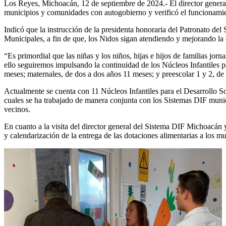
Los Reyes, Michoacán, 12 de septiembre de 2024.- El director general
municipios y comunidades con autogobierno y verificó el funcionamient
Indicó que la instrucción de la presidenta honoraria del Patronato de
Municipales, a fin de que, los Nidos sigan atendiendo y mejorando la ca
“Es primordial que las niñas y los niños, hijas e hijos de familias jor
ello seguiremos impulsando la continuidad de los Núcleos Infantiles p
meses; maternales, de dos a dos años 11 meses; y preescolar 1 y 2, de t
Actualmente se cuenta con 11 Núcleos Infantiles para el Desarrollo 
cuales se ha trabajado de manera conjunta con los Sistemas DIF municip
vecinos.
En cuanto a la visita del director general del Sistema DIF Michoacán 
y calendarización de la entrega de las dotaciones alimentarias a los 