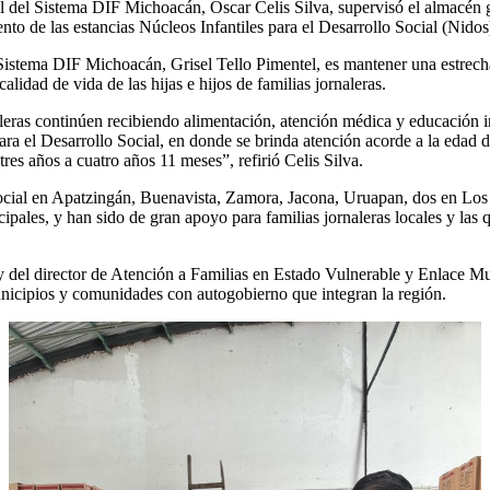
 del Sistema DIF Michoacán, Óscar Celis Silva, supervisó el almacén ge
o de las estancias Núcleos Infantiles para el Desarrollo Social (Nidos
l Sistema DIF Michoacán, Grisel Tello Pimentel, es mantener una estrec
lidad de vida de las hijas e hijos de familias jornaleras.
naleras continúen recibiendo alimentación, atención médica y educación in
ara el Desarrollo Social, en donde se brinda atención acorde a la edad d
res años a cuatro años 11 meses”, refirió Celis Silva.
Social en Apatzingán, Buenavista, Zamora, Jacona, Uruapan, dos en Los
ales, y han sido de gran apoyo para familias jornaleras locales y las qu
y del director de Atención a Familias en Estado Vulnerable y Enlace Mu
municipios y comunidades con autogobierno que integran la región.