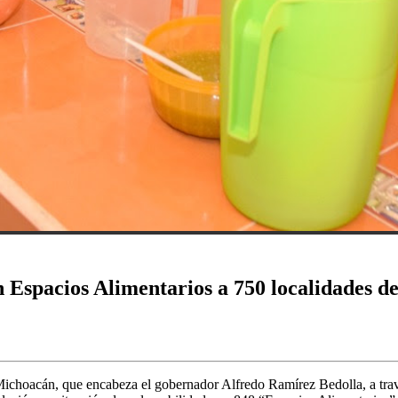
Espacios Alimentarios a 750 localidades de
choacán, que encabeza el gobernador Alfredo Ramírez Bedolla, a través