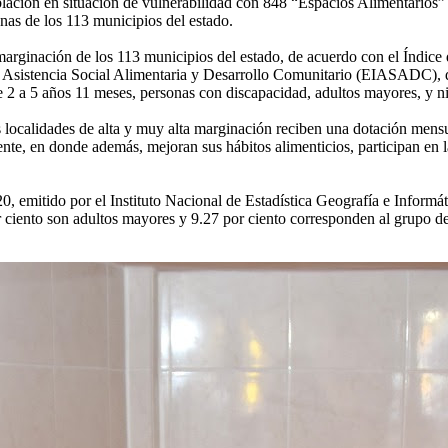
blación en situación de vulnerabilidad con 848 “Espacios Alimentarios
as de los 113 municipios del estado.
 marginación de los 113 municipios del estado, de acuerdo con el Índ
 Asistencia Social Alimentaria y Desarrollo Comunitario (EIASADC), d
 2 a 5 años 11 meses, personas con discapacidad, adultos mayores, y ni
 localidades de alta y muy alta marginación reciben una dotación mensua
nte, en donde además, mejoran sus hábitos alimenticios, participan en 
emitido por el Instituto Nacional de Estadística Geografía e Informátic
r ciento son adultos mayores y 9.27 por ciento corresponden al grupo de