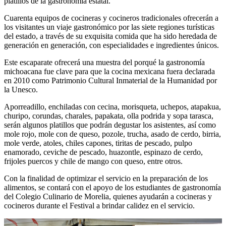
platillos de la gastronomía estatal.
Cuarenta equipos de cocineras y cocineros tradicionales ofrecerán a
los visitantes un viaje gastronómico por las siete regiones turísticas
del estado, a través de su exquisita comida que ha sido heredada de
generación en generación, con especialidades e ingredientes únicos.
Este escaparate ofrecerá una muestra del porqué la gastronomía
michoacana fue clave para que la cocina mexicana fuera declarada
en 2010 como Patrimonio Cultural Inmaterial de la Humanidad por
la Unesco.
Aporreadillo, enchiladas con cecina, morisqueta, uchepos, atapakua,
churipo, corundas, charales, papakata, olla podrida y sopa tarasca,
serán algunos platillos que podrán degustar los asistentes, así como
mole rojo, mole con de queso, pozole, trucha, asado de cerdo, birria,
mole verde, atoles, chiles capones, tiritas de pescado, pulpo
enamorado, ceviche de pescado, huazontle, espinazo de cerdo,
frijoles puercos y chile de mango con queso, entre otros.
Con la finalidad de optimizar el servicio en la preparación de los
alimentos, se contará con el apoyo de los estudiantes de gastronomía
del Colegio Culinario de Morelia, quienes ayudarán a cocineras y
cocineros durante el Festival a brindar calidez en el servicio.