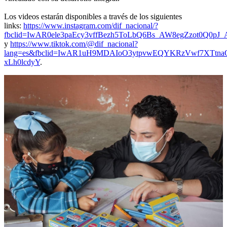
Los videos estarán disponibles a través de los siguientes
links:
https://www.instagram.com/dif_nacional/?
fbclid=IwAR0ele3paEcy3vffBezh5ToLbQ6Bs_AW8egZzot0Q0pJ_
y
https://www.tiktok.com/@dif_nacional?
lang=es&fbclid=IwAR1uH9MDAIoO3ytpvwEQYKRzVwf7XTtnaQ
xLh0lcdyY
.