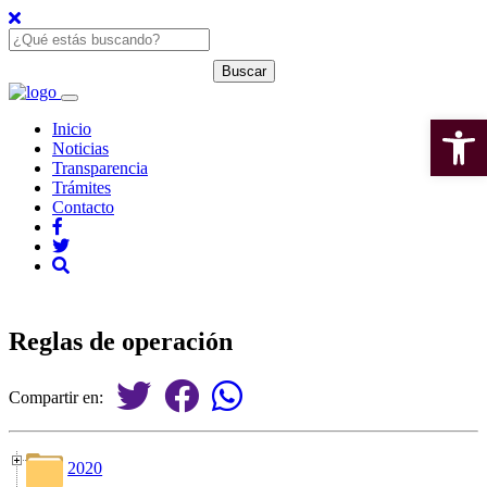
Open 
Inicio
Noticias
Transparencia
Trámites
Contacto
Reglas de operación
Compartir en:
2020