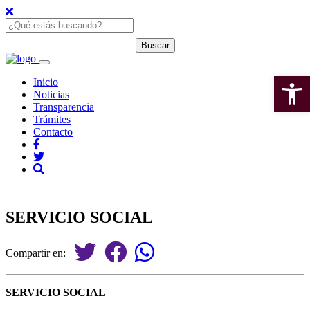
Open 
Inicio
Noticias
Transparencia
Trámites
Contacto
SERVICIO SOCIAL
Compartir en:
SERVICIO SOCIAL