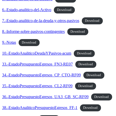
6.-Estado-analitico-del-Activo
Download
7.-Estado-analitico-de-la-deuda-y-otros-pasivos
Download
8.-Informe-sobre-pasivos-contingentes
Download
9.-Notas
Download
10.-EstadoAnaliticoDeudaYPasivos-acum
Download
33.-EstadoPresupuestoEgresos_FN3-RE07
Download
34.-EstadoPresupuestoEgresos_CP_CTO-RF09
Download
35.-EstadoPresupuestoEgresos_CL2-RF09
Download
36.-EstadoPresupuestoEgresos_UA3_GB_SC-RF09
Download
38.-EstadoAnaliticoPresupuestoEgresos_FF-1
Download