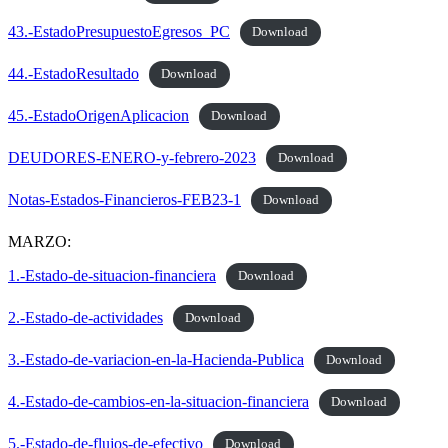
43.-EstadoPresupuestoEgresos_PC
Download
44.-EstadoResultado
Download
45.-EstadoOrigenAplicacion
Download
DEUDORES-ENERO-y-febrero-2023
Download
Notas-Estados-Financieros-FEB23-1
Download
MARZO:
1.-Estado-de-situacion-financiera
Download
2.-Estado-de-actividades
Download
3.-Estado-de-variacion-en-la-Hacienda-Publica
Download
4.-Estado-de-cambios-en-la-situacion-financiera
Download
5.-Estado-de-flujos-de-efectivo
Download