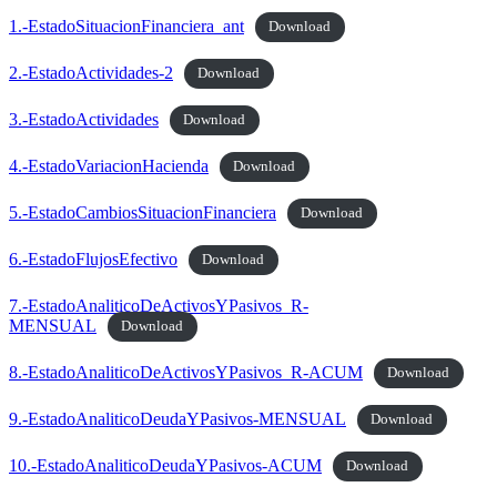
1.-EstadoSituacionFinanciera_ant
Download
2.-EstadoActividades-2
Download
3.-EstadoActividades
Download
4.-EstadoVariacionHacienda
Download
5.-EstadoCambiosSituacionFinanciera
Download
6.-EstadoFlujosEfectivo
Download
7.-EstadoAnaliticoDeActivosYPasivos_R-
MENSUAL
Download
8.-EstadoAnaliticoDeActivosYPasivos_R-ACUM
Download
9.-EstadoAnaliticoDeudaYPasivos-MENSUAL
Download
10.-EstadoAnaliticoDeudaYPasivos-ACUM
Download