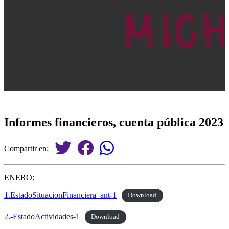
Informes financieros, cuenta pública 2023
Compartir en:
ENERO:
1.EstadoSituacionFinanciera_ant-1
Download
2.-EstadoActividades-1
Download