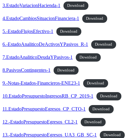
3.EstadoVariacionHacienda-1
Download
4.EstadoCambiosSituacionFinanciera-1
Download
5.-EstadoFlujosEfectivo-1
Download
6.-EstadoAnaliticoDeActivosYPasivos_R-1
Download
7.EstadoAnaliticoDeudaYPasivos-1
Download
8.PasivosContingentes-1
Download
9.-Notas-Estados-Financieros-ENE23-1
Download
10.EstadoPresupuestoIngresosRB_CP_2019-1
Download
11.EstadoPresupuestoEgresos_CP_CTO-1
Download
12.-EstadoPresupuestoEgresos_CL2-1
Download
13.-EstadoPresupuestoEgresos_UA3_GB_SC-1
Download