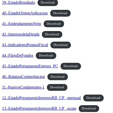
39.-EstadoResultado
Download
40.-EstadoOrigenAplicacion
Download
41.-EndeudamientoNeto
Download
42.-InteresesdelaDeuda
Download
43.-IndicadoresPosturaFiscal
Download
44.-FlujoDeFondos
Download
45.-EstadoPresupuestoEgresos_PC
Download
46.-BalanzaComprobacion
Download
11.-PasivosContingentes-1
Download
12.-EstadoPresupuestoIngresosRB_CP_-mensual
Download
13.-EstadoPresupuestoIngresosRB_CP_-acum
Download