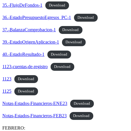
35.-FlujoDeFondos-1
Download
36.-EstadoPresupuestoEgresos_PC-1
Download
37.-BalanzaComprobacion-1
Download
39.-EstadoOrigenAplicacion-1
Download
40.-EstadoResultado-1
Download
1123-cuentas-de-registro
Download
1123
Download
1125
Download
Notas-Estados-Financieros-ENE23
Download
Notas-Estados-Financieros-FEB23
Download
FEBRERO: